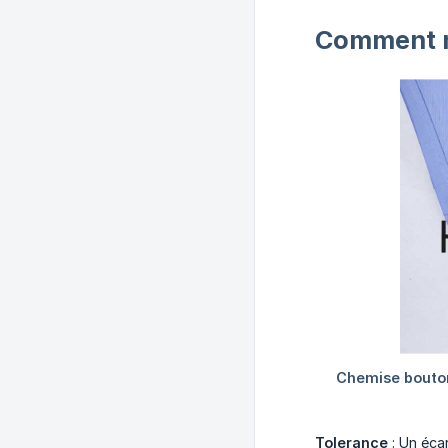
Comment me
Tolerance
: Un éca